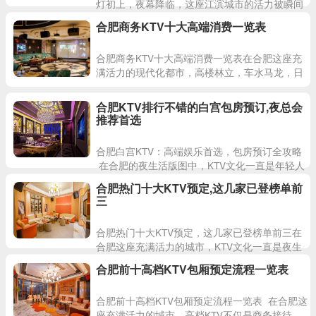
灯初上，夜幕降临，这座江滨城市的活力被瞬间
点燃。当车水马龙渐渐沉淀，取而代之的是街头
合肥商务KTV十大高端消费一览表
巷尾渐次亮起的霓虹，与
合肥商务KTV十大高端消费一览表在合肥这座充
满活力的现代化都市，高楼林立，车水马龙，日
新月异的发展节奏让每一个人都不敢懈怠。当夜
幕降临，华灯初上，这座
合肥KTV排行不错的白宫包房预订,夜总会
推荐首选
合肥白宫KTV：高端娱乐首选，包房预订全攻略
在合肥的夜生活版图中，KTV文化一直是年轻人
和商务人士社交娱乐的重要选择。而在众多KTV
合肥热门十大KTV预定,这几家已登榜单前
品牌
三
合肥热门十大KTV预定，这几家已登榜单前三在
合肥这座充满活力的城市，KTV文化一直是夜生
活的重要组成部分。随着消费需求的升级，越来
合肥前十高档KTV包厢预定流程一览表
越多的KTV品牌开始
合肥前十高档KTV包厢预定流程一览表 在合肥这
座充满活力的城市，高档KTV不仅是商务接待、