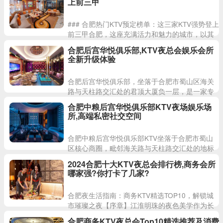
上前三甲
### 合肥热门KTV预定榜单：这三家KTV强势登上
前三甲合肥，这座充满活力和魅力的城市，以其
独特的夜景和丰富的娱乐设施吸引了无数游客和
合肥后宫华悦俱乐部,KTV夜总会娱乐会所
市民。在合肥的
全新升级体验
合肥后宫华悦俱乐部，坐落于合肥市蜀山区海关
路与天柱路交汇处的君顶大厦负一层，是一家专
为城市精英打造的高端商务社交会所。这里以"商
合肥中粮后宫华悦俱乐部KTV夜场娱乐场
务宴请+品质休闲"为核
所,高端私密社交空间
合肥中粮后宫华悦俱乐部KTV坐落于合肥市蜀山
区核心商圈，毗邻海关路与天柱路交汇处的地标
建筑君顶大厦地下一层。作为城市新兴夜经济聚
2024合肥十大KTV夜总会排行榜,商务会所
集地，这里凭借优越的地
哪家强?你打卡了几家?
合肥夜生活指南：商务KTV精选TOP10，解锁城
市璀璨之夜【序章】江淮明珠的夜色美学作为长
三角经济圈的重要节点城市，合肥不仅拥有滨湖
合肥商务KTV夜总会Top10精选推荐及消费