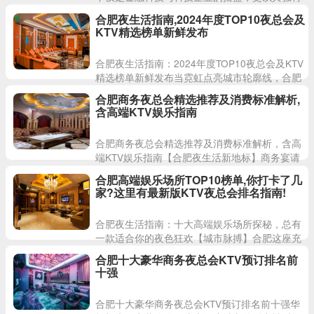
的都市魅力成为长三角地区备受瞩目的商业枢
合肥夜生活指南,2024年度TOP10夜总会及
纽。当夜幕降临，这座城市便
KTV精选榜单新鲜发布
合肥夜生活指南：2024年度TOP10夜总会及KTV
精选榜单新鲜发布当霓虹点亮城市轮廓线，合肥
的夜幕便化作流动的盛宴。华灯初上时分，三河
合肥商务夜总会精选推荐及消费标准解析,
湾畔的微风裹挟
含高端KTV娱乐指南
合肥商务夜总会精选推荐及消费标准解析，含高
端KTV娱乐指南【合肥夜生活新地标】商务宴请
与社交聚会的理想之选合肥作为长三角经济圈的
合肥高端娱乐场所TOP10榜单,你打卡了几
重要城市，其夜经济发展
家?这里有最新版KTV夜总会排名指南!
合肥夜生活指南：十大高端娱乐场所探秘，总有
一款适合你的夜色狂欢【城市脉搏】合肥这座充
满活力的都市，在快节奏的工作之余，总能为追
合肥十大豪华商务夜总会KTV预订排名前
求品质生活的都市人提供独
十强
合肥十大豪华商务夜总会KTV预订排名前十强华