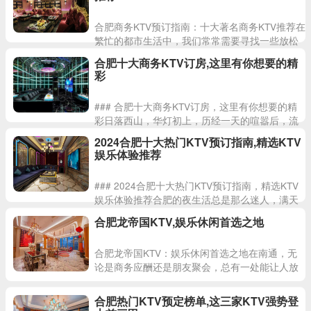
合肥商务KTV预订指南：十大著名商务KTV推荐在
繁忙的都市生活中，我们常常需要寻找一些放松
身心的场所。尤其是在炎热的夏季，想要找到一
合肥十大商务KTV订房,这里有你想要的精
个既凉爽又有趣的
彩
### 合肥十大商务KTV订房，这里有你想要的精
彩日落西山，华灯初上，历经一天的喧嚣后，流
光溢彩的合肥正在以一种另外的姿态展现在人们
2024合肥十大热门KTV预订指南,精选KTV
的眼前。随着夜幕的
娱乐体验推荐
### 2024合肥十大热门KTV预订指南，精选KTV
娱乐体验推荐合肥的夜生活总是那么迷人，满天
星光下，这座城市展现出其独特的魅力。悦光、
合肥龙帝国KTV,娱乐休闲首选之地
灯光、微风、
合肥龙帝国KTV：娱乐休闲首选之地在南通，无
论是商务应酬还是朋友聚会，总有一处能让人放
松身心、享受音乐的好去处，那就是合肥龙帝国
KTV。这里不仅是娱
合肥热门KTV预定榜单,这三家KTV强势登