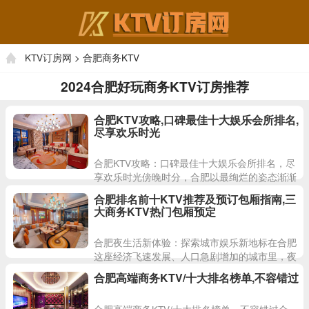
KTV订房网
> 合肥商务KTV
2024合肥好玩商务KTV订房推荐
合肥KTV攻略,口碑最佳十大娱乐会所排名,
尽享欢乐时光
合肥KTV攻略：口碑最佳十大娱乐会所排名，尽
享欢乐时光傍晚时分，合肥以最绚烂的姿态渐渐
沉入夜色之中，她仿佛是童话故事里的灰姑娘，
合肥排名前十KTV推荐及预订包厢指南,三
夜晚便换上华丽的衣裳，
大商务KTV热门包厢预定
合肥夜生活新体验：探索城市娱乐新地标在合肥
这座经济飞速发展、人口急剧增加的城市里，夜
晚的灯火闪烁如同星辰般点缀着这座城市，为这
合肥高端商务KTV/十大排名榜单,不容错过
片蓝色海洋增添了一抹别样
合肥高端商务KTV/十大排名榜单，不容错过合