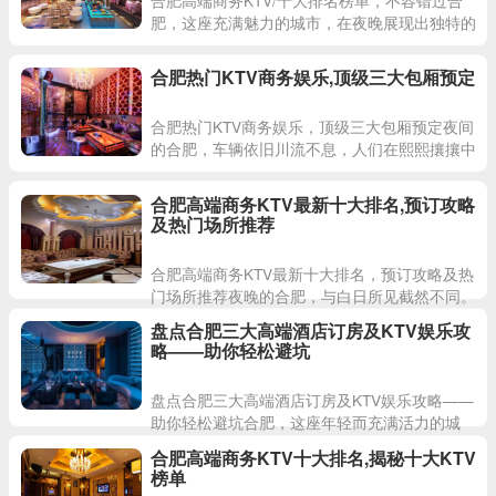
肥，这座充满魅力的城市，在夜晚展现出独特的
繁华与魅力。五光十色的霓虹灯下，各类高端商
务KTV犹如璀璨星辰，
合肥热门KTV商务娱乐,顶级三大包厢预定
合肥热门KTV商务娱乐，顶级三大包厢预定夜间
的合肥，车辆依旧川流不息，人们在熙熙攘攘中
结束了一天的忙碌。当夜幕降临，许多人开始寻
找能够让自己全身心放
合肥高端商务KTV最新十大排名,预订攻略
及热门场所推荐
合肥高端商务KTV最新十大排名，预订攻略及热
门场所推荐夜晚的合肥，与白日所见截然不同。
车水马龙、人群接踵的白日，人们为了工作匆忙
盘点合肥三大高端酒店订房及KTV娱乐攻
赶路；而夜晚，人们步调
略——助你轻松避坑
盘点合肥三大高端酒店订房及KTV娱乐攻略——
助你轻松避坑合肥，这座年轻而充满活力的城
市，以其独特的夜生活吸引着无数游客和本地居
合肥高端商务KTV十大排名,揭秘十大KTV
民。每当夕阳西下，城市
榜单