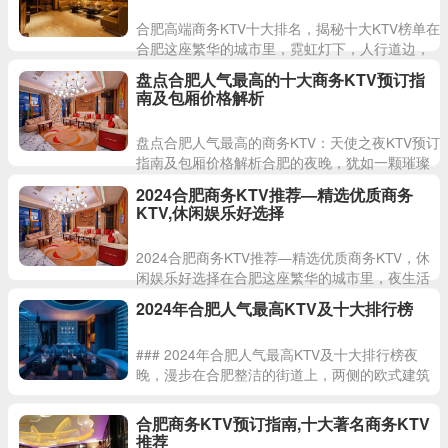
合肥高端商务KTV十大排名，揭秘十大KTV榜单在
合肥这座繁华的城市里，霓虹灯下，人行道边，
随处可见合肥人的闲情逸致。酒店商场、公园绿
盘点合肥人气最高的十大商务KTV预订指
地，亦是休闲消遣的
南及包厢价格解析
盘点合肥人气最高的商务KTV：天使之夜KTV预订
指南及包厢价格解析合肥的夜晚，犹如一颗璀璨
的明珠，点亮了城市的每一个角落。无数彩灯如
2024合肥商务KTV推荐—精选优质商务
繁星般从天而降，灿
KTV,休闲娱乐好选择
2024合肥商务KTV推荐—精选优质商务KTV，休
闲娱乐好选择在合肥这座繁华的城市里，夜生活
总是那么丰富多彩，而商务KTV则成为了许多人
2024年合肥人气最高KTV及十大排行榜
休闲娱乐的首选
### 2024年合肥人气最高KTV及十大排行榜夜
晚，漫步在合肥整洁的街道上，两侧的欧式建筑
在街灯下更显宏伟，尤其是在夏日，绿树成荫，
晚餐后在这里散步
合肥商务KTV预订指南,十大著名商务KTV
推荐