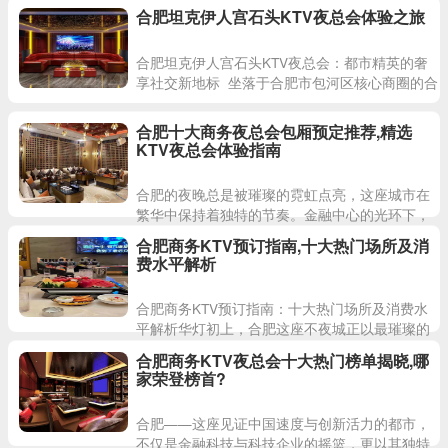
楼宇外墙上流转的光影秀与街头巷尾飘散的烟火
合肥坦克伊人宫石头KTV夜总会体验之旅
气交织成独特韵律，正如一
合肥坦克伊人宫石头KTV夜总会：都市精英的奢
享社交新地标 坐落于合肥市包河区核心商圈的合
肥坦克伊人宫石头KTV夜总会，自开业以来便以
独特的
合肥十大商务夜总会包厢预定推荐,精选
KTV夜总会体验指南
合肥的夜晚总是被璀璨的霓虹点亮，这座城市在
繁华中保持着独特的节奏。金融中心的光环下，
高端商务社交场所如雨后春笋般涌现，其中不乏
合肥商务KTV预订指南,十大热门场所及消
兼具格调与私密性的商务夜
费水平解析
合肥商务KTV预订指南：十大热门场所及消费水
平解析华灯初上，合肥这座不夜城正以最璀璨的
姿态迎接夜幕降临。漫步街头，霓虹与路灯交织
合肥商务KTV夜总会十大热门榜单揭晓,哪
成流动的光河，车流划破
家荣登榜首?
合肥——这座见证中国速度与创新活力的都市，
不仅是金融科技与科技企业的摇篮，更以其独特