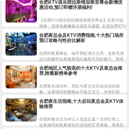
合肥KTV俱乐部拉斯维加斯至尊会新增优
总会，以国际化的运营
惠活动,预订即赠洋酒福利!
【合肥KTV俱乐部拉斯维加斯至尊会】全新升级
体验：浪漫包厢邂逅云端音乐盛宴 走进合肥KTV
俱乐部拉斯维加斯至尊会，每一处细节都诠释着
合肥夜总会及KTV消费指南,十大热门场所
非凡格
预订攻略与性价比解析
合肥的夜幕降临，城市霓虹渐次点亮，这座充满
活力的都市在夜晚展现出截然不同的魅力。商务
精英与年轻群体纷纷走出家门，在璀璨光影中释
合肥地区人气较高的十大KTV及夜总会推
放白日积压的压力。漫步在
荐,附最新榜单参考
合肥夜色渐浓时，霓虹与星光交织成流动的画
卷。这座城市的夜晚从不缺乏活力，当华灯初
上，合肥各大KTV及夜总会便成为都市夜生活的
合肥夜生活指南,十大必玩夜总会及KTV体
璀璨舞台。今天就带您探访合
验推荐
合肥的夜生活为何让人流连忘返？当华灯初上，
这座城市的夜幕便化作流动的艺术画卷。商务区