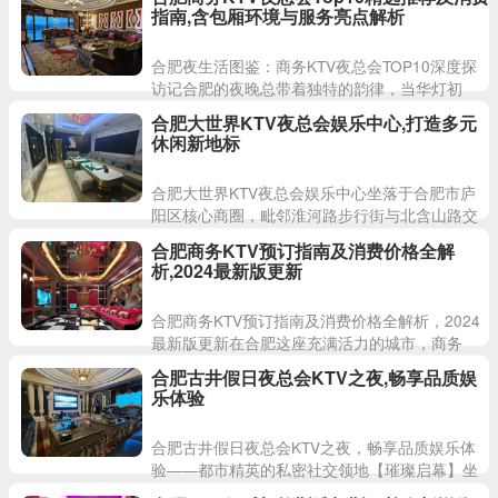
湿地公园的生态画卷
指南,含包厢环境与服务亮点解析
合肥夜生活图鉴：商务KTV夜总会TOP10深度探
访记合肥的夜晚总带着独特的韵律，当华灯初
上，这座城市便化作流动的声光盛宴。在这座充
合肥大世界KTV夜总会娱乐中心,打造多元
满活力的都市中，商务
休闲新地标
合肥大世界KTV夜总会娱乐中心坐落于合肥市庐
阳区核心商圈，毗邻淮河路步行街与北含山路交
汇处，是集高端娱乐、社交聚会于一体的现代化
合肥商务KTV预订指南及消费价格全解
休闲地标。作为合肥夜生
析,2024最新版更新
合肥商务KTV预订指南及消费价格全解析，2024
最新版更新在合肥这座充满活力的城市，商务
KTV已成为都市人群释放压力、拓展社交圈的重
合肥古井假日夜总会KTV之夜,畅享品质娱
要场所。不同于传统
乐体验
合肥古井假日夜总会KTV之夜，畅享品质娱乐体
验——都市精英的私密社交领地【璀璨启幕】坐
落于合肥市瑶海区胜利路58号的合肥古井假日夜