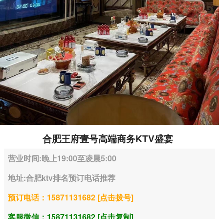
合肥王府壹号高端商务KTV盛宴
营业时间:晚上19:00至凌晨5:00
地址:合肥ktv排名预订电话推荐
预订电话：15871131682 [点击拨号]
客服微信：15871131682 [点击复制]