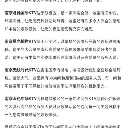
南京君雅国际KTV
位于鼓楼区，是一家高端会所。这里装潢华丽、
环境高雅，让您感受到舒适与尊贵。这里还有许多令人兴奋的活动
和丰富的娱乐设施，让您的夜生活变得充实而难忘。
南京星光灿烂KTV
位于江宁区，以豪华的装修和完善的娱乐设施著
称。这里的大容量曲库和高质量的音响效果深受唱歌爱好者的喜
爱。这里还有丰富的小吃水果和酒水供应以及高质量的服务人员。
南京无线时代KTV
在秦淮区享有盛名，装潢设计犹如皇宫般金碧辉
煌、蓬勃大气。这里拥有60余间包厢和顶尖的服务人员，每一间包
厢都运用了不同风格的装修装饰手法满足顾客的挑剔眼光。
南京金色年华KTV
同样是鼓楼区的一家知名商务KTV拥有灿烂辉煌
的装潢和高品质的服务人员以及数量众多的包间每一间主题风格不
一为您提供最舒适的娱乐体验。
最后还有金尊国际KTV位于鼓楼区是专门为高端人士提供休闲娱乐