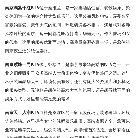
南京澫紫千红KTV
位于秦淮区，是一家集酒店住宿、餐饮娱乐、聚
会休闲为一体的综合性大型俱乐部。这里装潢风格独特，深受各界
富豪的喜爱。豪华大气的包间，环境装潢各不相同，满足您对各种
风格环境的追求。每一间都是匠心打造，华丽无比。作为昏场KTV
的代表，这里的服务优雅而热情，高质量资源齐聚一堂，是您体验
南京夜生活的绝佳选择。
南京紫峰一号KTV
位于鼓楼区，是南京最豪华高端的KTV之一。开
业之初便吸引了众多高端人士前来体验，至今仍是热门之选。这里
不仅装潢豪华大气，环境优美雅致，还拥有庞大的资源库和多样化
的服务类型。无论您是想体验高端大气的氛围，还是想寻找不同的
娱乐方式，这里都能满足您的需求。
南京天上人涧KTV
同样是秦淮区的一家顶级夜场，装修奢华，环境
优美整洁。这里拥有专业的视听娱乐品质，高端资源齐全。您可以
全方位地享受生活，感受高端大气、豪华雅致的感觉。会所有着优
越的地理位置和庞大的停车场，让您无需担心位置问题。