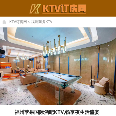
KTV订房网
>
福州商务KTV
福州苹果国际酒吧KTV,畅享夜生活盛宴