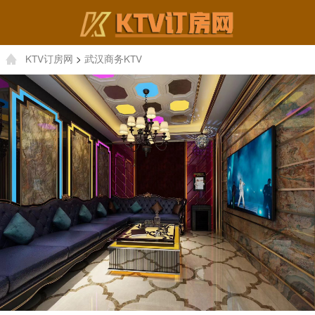
KTV订房网
>
武汉商务KTV