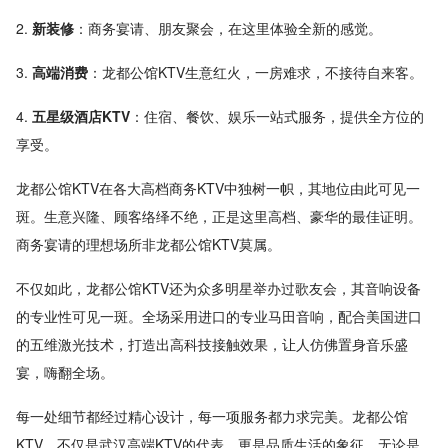
2.
新装修
：商务宴请、朋友聚会，在这里体验全新的感觉。
3.
高端消费
：龙都公馆KTV生意红火，一房难求，不接待自来客。
4.
五星级酒店KTV
：住宿、餐饮、娱乐一站式服务，提供全方位的
享受。
龙都公馆KTV在各大高档商务KTV中独树一帜，其地位由此可见一
斑。生意兴隆、顾客络绎不绝，正是这里高档、豪华的最佳证明。
商务宴请的理想场所非龙都公馆KTV莫属。
不仅如此，龙都公馆KTV还为众多明星举办过歌友会，其音响设备
的专业性可见一斑。全场采用进口的专业马田音响，配合美国进口
的五维激光技术，打造出高科技接触效果，让人仿佛置身音乐盛
宴，嗨翻全场。
每一处细节都经过精心设计，每一项服务都力求完美。龙都公馆
KTV，不仅是武汉高端KTV的代表，更是品质生活的象征。无论是